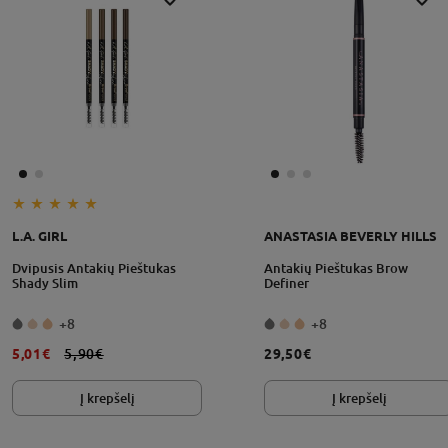
L.A. GIRL
ANASTASIA BEVERLY HILLS
grąžinimo sąlygos
Dvipusis Antakių Pieštukas
Antakių Pieštukas Brow
Shady Slim
Definer
+8
+8
5,01€
5,90€
29,50€
Į krepšelį
Į krepšelį