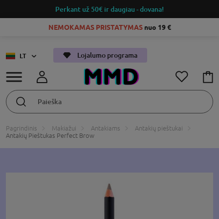
Perkant už 50€
ir daugiau - dovana!
NEMOKAMAS PRISTATYMAS
nuo 19 €
Lojalumo programa
LT
Pagrindinis
Makiažui
Antakiams
Antakių pieštukai
Antakių Pieštukas Perfect Brow