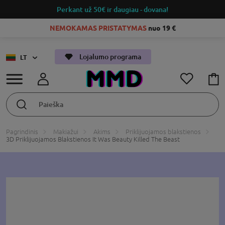
Perkant už 50€
ir daugiau - dovana!
NEMOKAMAS PRISTATYMAS
nuo 19 €
Lojalumo programa
LT
Pagrindinis
Makiažui
Akims
Priklijuojamos blakstienos
3D Priklijuojamos Blakstienos It Was Beauty Killed The Beast