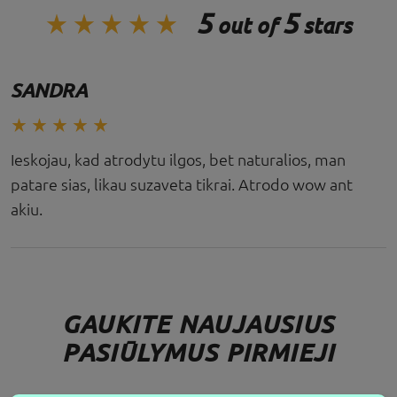
5
5
out of
stars
SANDRA
Ieskojau, kad atrodytu ilgos, bet naturalios, man
patare sias, likau suzaveta tikrai. Atrodo wow ant
akiu.
GAUKITE NAUJAUSIUS
PASIŪLYMUS PIRMIEJI