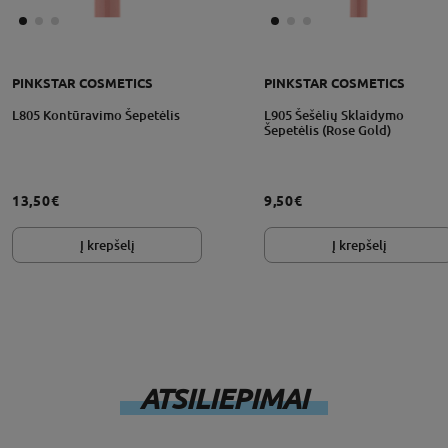
PINKSTAR COSMETICS
PINKSTAR COSMETICS
grąžinimo sąlygos
L805 Kontūravimo Šepetėlis
L905 Šešėlių Sklaidymo
Šepetėlis (Rose Gold)
13,50€
9,50€
Į krepšelį
Į krepšelį
ATSILIEPIMAI