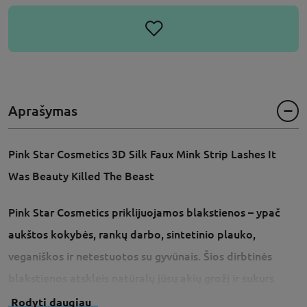
Aprašymas
Pink Star Cosmetics 3D Silk Faux Mink Strip Lashes It
Was Beauty Killed The Beast
Pink Star Cosmetics priklijuojamos blakstienos – ypač
aukštos kokybės, rankų darbo, sintetinio plauko,
veganiškos ir netestuotos su gyvūnais. Šios dirbtinės
blakstienos atskleis natūralų jūsų akių grožį ir sukurs
kerintį žvilgsnį, yra lengvai priklijuojamos bei atrodo
Rodyti daugiau