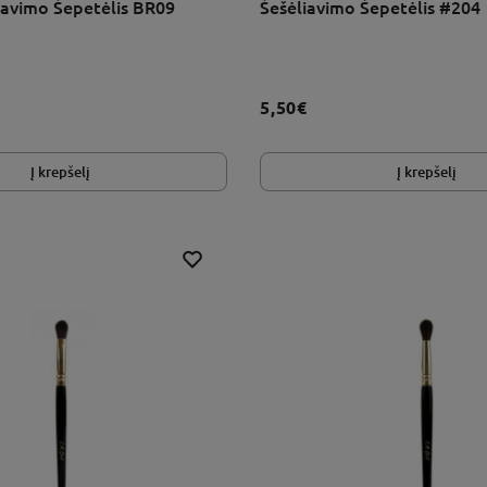
liavimo Šepetėlis BR09
Šešėliavimo Šepetėlis #204
5,50€
Į krepšelį
Į krepšelį