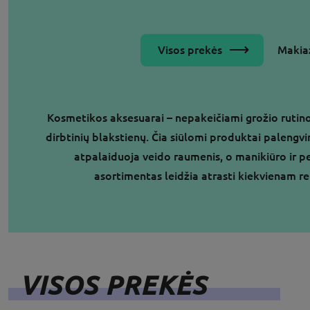
Visos prekės
Makiaž
Kosmetikos aksesuarai – nepakeičiami grožio rutinos 
dirbtinių blakstienų. Čia siūlomi produktai palengv
atpalaiduoja veido raumenis, o manikiūro ir pe
asortimentas leidžia atrasti kiekvienam re
VISOS PREKĖS