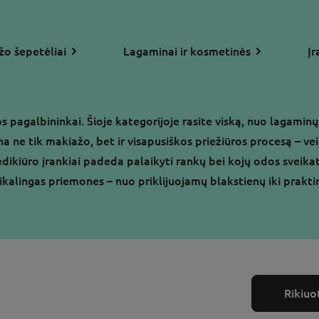
o šepetėliai
Lagaminai ir kosmetinės
Įr
pagalbininkai. Šioje kategorijoje rasite viską, nuo lagaminų, 
ina ne tik makiažo, bet ir visapusiškos priežiūros procesą – 
dikiūro įrankiai padeda palaikyti rankų bei kojų odos sveika
ikalingas priemones – nuo ​​priklijuojamų blakstienų iki pra
Rikiuot