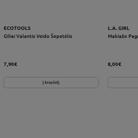
ECOTOOLS
L.A. GIRL
Giliai Valantis Veido Šepetėlis
Makiažo Pagr
7,90€
8,00€
Į krepšelį