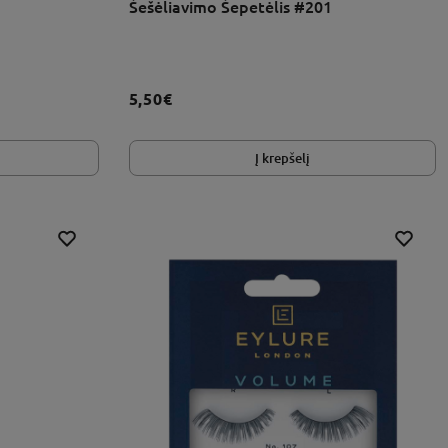
Šešėliavimo Šepetėlis #201
5,50€
Į krepšelį