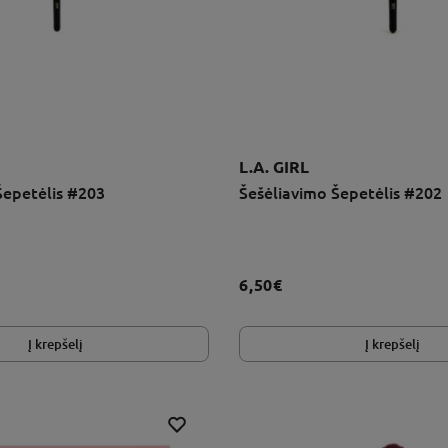
L.A. GIRL
Šepetėlis #203
Šešėliavimo Šepetėlis #202
6,50€
Į krepšelį
Į krepšelį