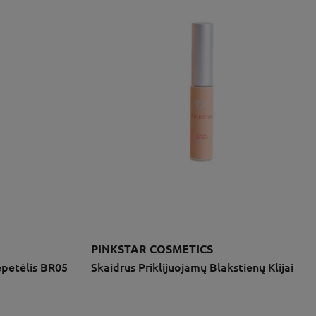
PINKSTAR COSMETICS
epetėlis BR05
Skaidrūs Priklijuojamų Blakstienų Klijai