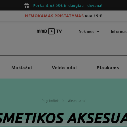
Perkant už 50€
ir daugiau - dovana!
NEMOKAMAS PRISTATYMAS
nuo 19 €
Sek mus
Informac
Makiažui
Veido odai
Plaukams
Pagrindinis
Aksesuarai
METIKOS AKSESU