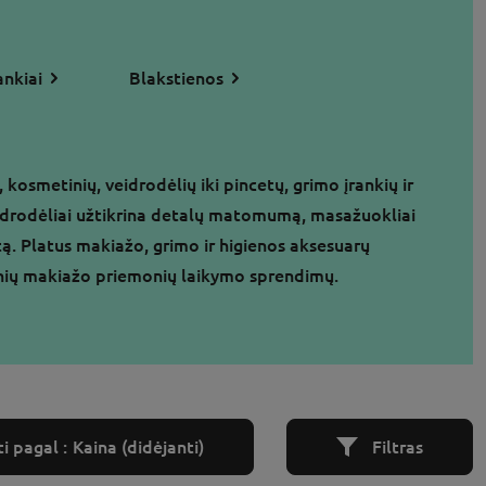
ankiai
Blakstienos
kosmetinių, veidrodėlių iki pincetų, grimo įrankių ir
veidrodėliai užtikrina detalų matomumą, masažuokliai
tą. Platus makiažo, grimo ir higienos aksesuarų
ktinių makiažo priemonių laikymo sprendimų.
i pagal :
Kaina (didėjanti)
Filtras