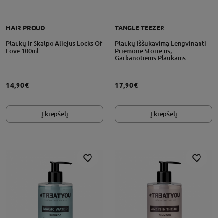
HAIR PROUD
TANGLE TEEZER
Plaukų Ir Skalpo Aliejus Locks Of
Plaukų Iššukavimą Lengvinanti
Love 100ml
Priemonė Storiems,
Garbanotiems Plaukams
Everyday Detangling 150ml
14,90€
17,90€
Į krepšelį
Į krepšelį