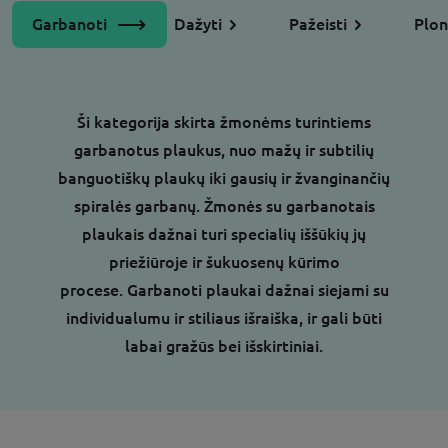
Garbanoti
Dažyti
Pažeisti
Plon
Ši kategorija skirta žmonėms turintiems
garbanotus plaukus, nuo mažų ir subtilių
banguotiškų plaukų iki gausių ir žvanginančių
spiralės garbanų. Žmonės su garbanotais
plaukais dažnai turi specialių iššūkių jų
priežiūroje ir šukuosenų kūrimo
procese. Garbanoti plaukai dažnai siejami su
individualumu ir stiliaus išraiška, ir gali būti
labai gražūs bei išskirtiniai.