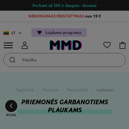
Perkant už 50€
ir daugiau - dovana!
NEMOKAMAS PRISTATYMAS
nuo 19 €
Lojalumo programa
LT
Pagrindinis
Plaukams
Plaukų būklė
Garbanoti
PRIEMONĖS GARBANOTIEMS
PLAUKAMS