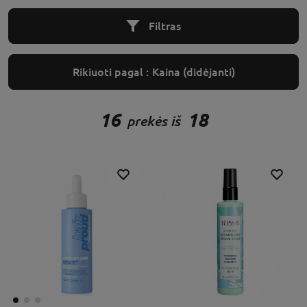
Filtras
Rikiuoti pagal :
Kaina (didėjanti)
16
18
prekės iš