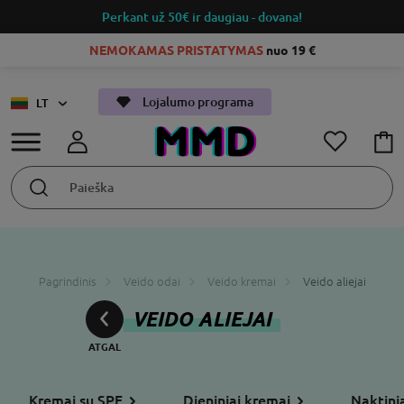
Perkant už 50€
ir daugiau - dovana!
NEMOKAMAS PRISTATYMAS
nuo 19 €
Lojalumo programa
LT
Pagrindinis
Veido odai
Veido kremai
Veido aliejai
VEIDO ALIEJAI
Kremai su SPF
Dieniniai kremai
Naktini