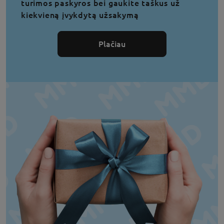
turimos paskyros bei gaukite taškus už
kiekvieną įvykdytą užsakymą
Plačiau