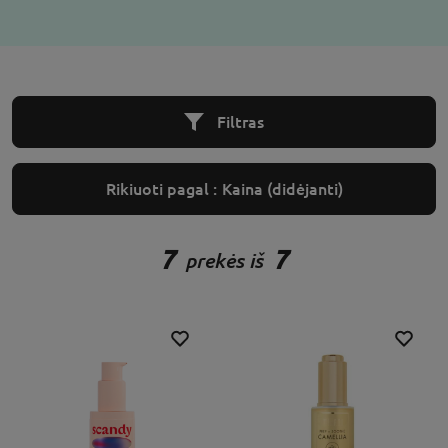
Filtras
Rikiuoti pagal :
Kaina (didėjanti)
7
7
prekės iš