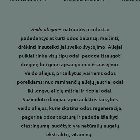
Veido aliejai –
natūralūs produktai,
padedantys atkurti odos balansą, maitinti,
drėkinti ir suteikti jai sveiko švytėjimo. Aliejai
puikiai tinka visų tipų odai, padeda išsaugoti
drėgmę bei gerai apsaugo nuo išsausėjimo.
Veido aliejus, pritaikytus įvairiems odos
poreikiams: nuo raminančių aliejų jautriai odai
iki lengvų aliejų mišriai ir riebiai odai.
Sužinokite daugiau apie aukštos kokybės
veido aliejus, kurie skatina odos regeneraciją,
pagerina odos tekstūrą ir padeda išlaikyti
elastingumą, sudėtyje yra natūralių augalų
ekstraktų, vitaminų.