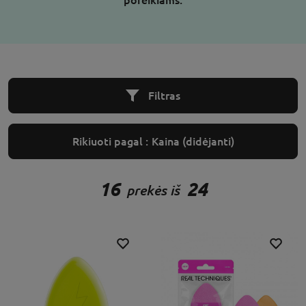
poreikiams.
Filtras
Rikiuoti pagal :
Kaina (didėjanti)
16
24
prekės iš