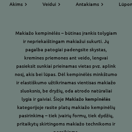
Akims
Veidui
Antakiams
Lūpo
Makiažo kempinėlės – būtinas įrankis tolygiam
ir nepriekaištingam makiažui sukurti. Jų
pagalba patogiai padengsite skystas,
kremines priemones ant veido, lengvai
pasieksit sunkiai prieinamas vietas pvz. aplink
nosį, akis bei lūpas. Dėl kempinėlės minkštumo
ir elastiškumo užtikrinamas vientisas makiažo
sluoksnis, be dryžių, oda atrodo natūraliai
lygia ir gaiviai. Šioje
Makiažo kempinėlės
kategorijoje rasite platų makiažo kempinėlių
pasirinkimą – tiek įvairių formų, tiek dydžių,
pritaikytų skirtingoms makiažo technikoms ir