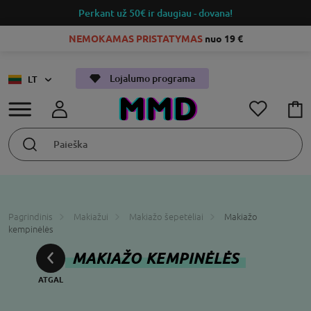
Perkant už 50€
ir daugiau - dovana!
NEMOKAMAS PRISTATYMAS
nuo 19 €
Lojalumo programa
LT
Pagrindinis
Makiažui
Makiažo šepetėliai
Makiažo
kempinėlės
MAKIAŽO KEMPINĖLĖS