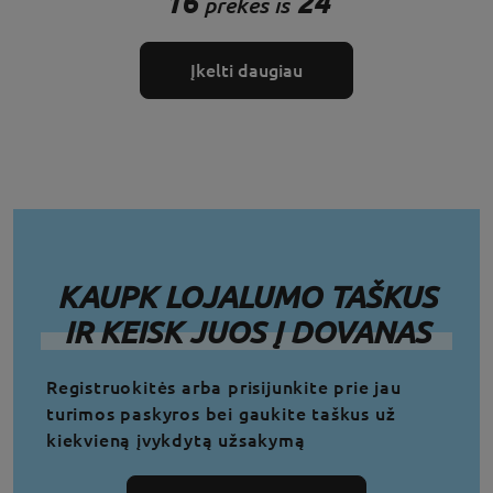
16
24
prekės iš
Įkelti daugiau
KAUPK LOJALUMO TAŠKUS
IR KEISK JUOS Į DOVANAS
Registruokitės arba prisijunkite prie jau
turimos paskyros bei gaukite taškus už
kiekvieną įvykdytą užsakymą