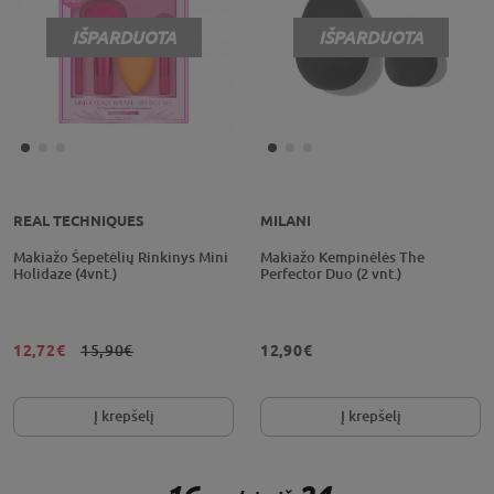
IŠPARDUOTA
IŠPARDUOTA
REAL TECHNIQUES
MILANI
Makiažo Šepetėlių Rinkinys Mini
Makiažo Kempinėlės The
Holidaze (4vnt.)
Perfector Duo (2 vnt.)
12,72€
15,90€
12,90€
Į krepšelį
Į krepšelį