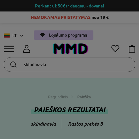
Perkant už 50€
ir daugiau - dovana!
NEMOKAMAS PRISTATYMAS
nuo 19 €
Lojalumo programa
LT
Pagrindinis
Paieška
PAIEŠKOS REZULTATAI
skindinavia
Rastos prekės
3