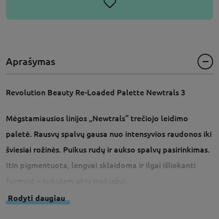
Aprašymas
Revolution Beauty Re-Loaded Palette Newtrals 3
Mėgstamiausios linijos „Newtrals“ trečiojo leidimo
paletė. Rausvų spalvų gausa nuo intensyvios raudonos iki
šviesiai rožinės. Puikus rudų ir aukso spalvų pasirinkimas.
Itin pigmentuota, lengvai sklaidoma ir ilgai išliekanti
formulė – tobulam akių makiažui.
Rodyti daugiau
1. Rausva lašišos, matinė.