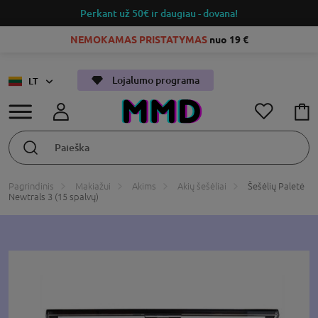
Perkant už 50€
ir daugiau - dovana!
NEMOKAMAS PRISTATYMAS
nuo 19 €
Lojalumo programa
LT
Pagrindinis
Makiažui
Akims
Akių šešėliai
Šešėlių Paletė
Newtrals 3 (15 spalvų)