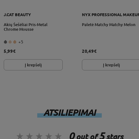
Vegan
J.CAT BEAUTY
NYX PROFESSIONAL MAKEU
grąžinimo sąlygos
Cruelty Free
Akių Šešėliai Pris-Metal
Paletė Matchy Matchy Melon
Gluten Free
Chrome Mousse
+5
5,99€
20,49€
Į krepšelį
Į krepšelį
ATSILIEPIMAI
0
5
out of
stars